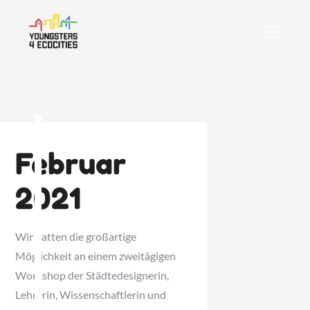
Skip
to
content
Februar
2021
Wir hatten die großartige
Möglichkeit an einem zweitägigen
Workshop der Städtedesignerin,
Lehrerin, Wissenschaftlerin und